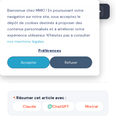
Bienvenue chez MMIO ! En poursuivant votre
navigation sur notre site, vous acceptez le
dépôt de cookies destinés à proposer des
contenus personnalisés et à améliorer votre
stratégie commerciale
expérience utilisateur. N'hésitez pas à consulter
nos mentions légales
9 secrets pour augmenter
son chiffre d'affaires
Préférences
Accepter
Refuser
Par
Publié le 03/01/24
Thierry Calderon
Mis à jour le 09/02/26
11 min de lecture
Résumer cet article avec :
Claude
ChatGPT
Mistral