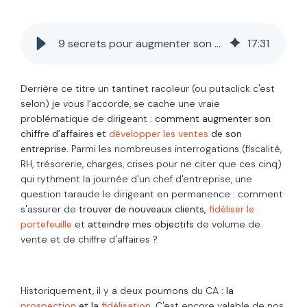
9 secrets pour augmenter son chiffre d'affaires
17
:
31
Derrière ce titre un tantinet racoleur (ou putaclick c'est
selon) je vous l’accorde, se cache une vraie
problématique de dirigeant :
comment augmenter son
chiffre d’affaires et
développer les ventes
de son
entreprise
. Parmi les nombreuses interrogations (fiscalité,
RH, trésorerie, charges, crises pour ne citer que ces cinq)
qui rythment la journée d'un chef d'entreprise, une
question taraude le dirigeant en permanence : comment
s'assurer de
trouver de nouveaux clients,
fidéliser le
portefeuille
et
atteindre mes objectifs
de volume de
vente et de chiffre d'affaires ?
Historiquement, il y a deux poumons du CA :
la
prospection
et la
fidélisation
.
C'est encore valable de nos