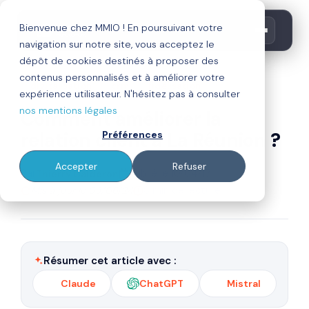
Bienvenue chez MMIO ! En poursuivant votre
navigation sur notre site, vous acceptez le
dépôt de cookies destinés à proposer des
contenus personnalisés et à améliorer votre
digitalisation
crm
fidélisation
expérience utilisateur. N'hésitez pas à consulter
nos mentions légales
Comment améliorer la
relation client à La Réunion ?
Préférences
Accepter
Refuser
Par
Publié le 10/04/17
Thierry Calderon
Mis à jour le 03/06/24
8 min de lecture
Résumer cet article avec :
Claude
ChatGPT
Mistral