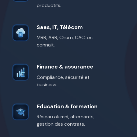
énergie
productifs.
Saas, IT, Télécom
Saas,
IT,
MRR, ARR, Churn, CAC, on
Télécom
connait.
Finance & assurance
Finance
&
Compliance, sécurité et
assurance
business.
Education & formation
Education
&
Réseau alumni, alternants,
formation
gestion des contrats.