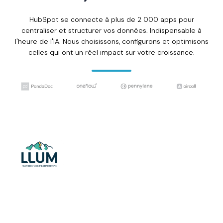
HubSpot se connecte à plus de 2 000 apps pour
centraliser et structurer vos données. Indispensable à
l'heure de l'IA. Nous choisissons, configurons et optimisons
celles qui ont un réel impact sur votre croissance.
Comment l'opérateur
LLUM est passé de 0 à
Comment ce