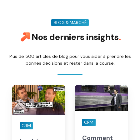
BLOG & MARCHÉ
Nos derniers insights
.
Plus de 500 articles de blog pour vous aider à prendre les
bonnes décisions et rester dans la course.
Les
Comment
héros
calculer
de
le