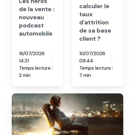
la
taux
vente
d'attrition
:
de
CRM
CRM
nouveau
sa
podcast
base
Comment
Les héros
automobile
client
calculer le
?
de la vente :
taux
nouveau
d'attrition
podcast
de sa base
automobile
client ?
16/07/2026
10/07/2026
14:21
09:44
Temps lecture :
Temps lecture :
2 min
7 min
Qu'est-