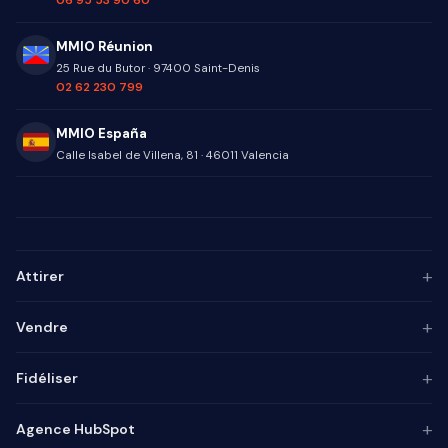
NOS BUREAUX
MMIO — France
1 rue du Ruisseau
·
66440
Torreilles
06 95 53 90 60
MMIO Réunion
25 Rue du Butor
·
97400
Saint-Denis
02 62 230 799
MMIO España
Calle Isabel de Villena, 81
·
46011
Valencia
+
Attirer
Persona ICP
+
Vendre
Marketing de contenu