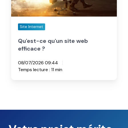
ce
qu'un
site
web
efficace
?
Site Internet
Qu'est-ce qu'un site web
efficace ?
08/07/2026 09:44
Temps lecture : 11 min