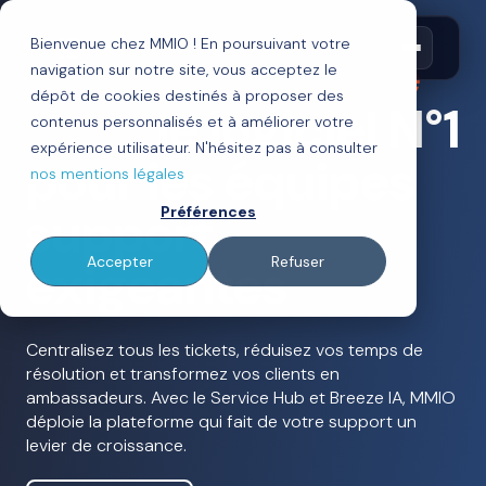
Bienvenue chez MMIO ! En poursuivant votre
HubSpot Service
navigation sur notre site, vous acceptez le
dépôt de cookies destinés à proposer des
Hub
: le logiciel N°1
contenus personnalisés et à améliorer votre
expérience utilisateur. N'hésitez pas à consulter
pour les équipes
nos mentions légales
support
Préférences
exigeantes
.
Accepter
Refuser
Centralisez tous les tickets, réduisez vos temps de
résolution et transformez vos clients en
ambassadeurs. Avec le Service Hub et Breeze IA, MMIO
déploie la plateforme qui fait de votre support un
levier de croissance.