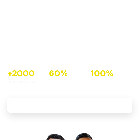
ses prospects en ligne
et hall ?
Une stratégie CRM marketing et ventes adossée aux
outils DMS ICAR + IZIFLOW & HubSpot CRM pour
(sur)performer dans un marché en recul et ne plus
perdre un seul lead.
+
2000
60
%
100
%
prospects / mois
du trafic en SEO
des leads pris en
charge
Découvrir