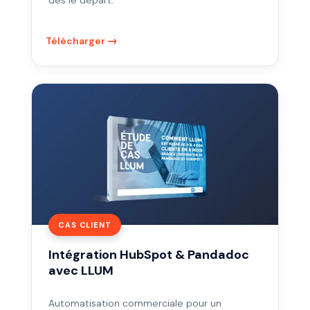
dès le départ.
Télécharger
Intégration
HubSpot
&
Pandadoc
avec
LLUM
CAS CLIENT
Intégration HubSpot & Pandadoc
avec LLUM
Automatisation commerciale pour un