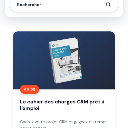
Le
cahier
des
charges
CRM
prêt
à
l'emploi
GUIDE
Le cahier des charges CRM prêt à
l'emploi
Cadrez votre projet CRM et gagnez du temps