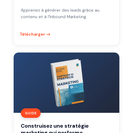
Apprenez à générer des leads grâce au
contenu et à l’Inbound Marketing.
Télécharger
Construisez
une
stratégie
marketing
qui
performe
GUIDE
Construisez une stratégie
marketing qui performe