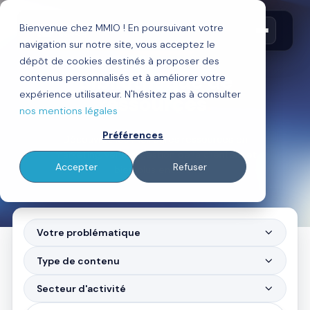
Bienvenue chez MMIO ! En poursuivant votre
navigation sur notre site, vous acceptez le
EXPERTISES
dépôt de cookies destinés à proposer des
Bibliothèque de
contenus personnalisés et à améliorer votre
expérience utilisateur. N'hésitez pas à consulter
ressources
.
nos mentions légales
Préférences
Découvrez les meilleures ressources en
marketing, ventes, gestion de la clientèle et
Accepter
Refuser
bien plus encore !
Votre problématique
Type de contenu
Secteur d'activité