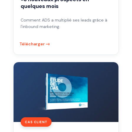
quelques mois
Comment ADS a multiplié ses leads grâce à
l'inbound marketing.
Télécharger
Un
CRM
déployé
en
4
semaines
pour
Club
Export
CAS CLIENT