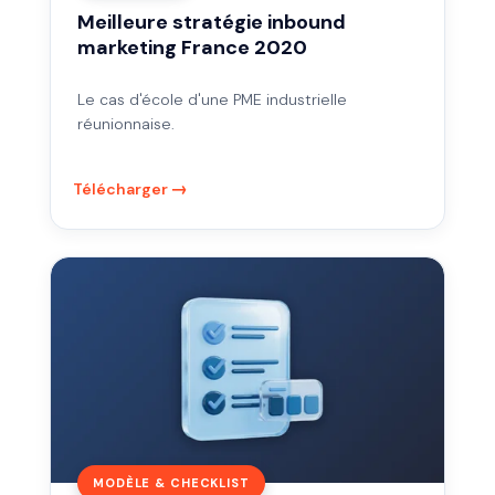
Meilleure stratégie inbound
marketing France 2020
Le cas d'école d'une PME industrielle
réunionnaise.
Télécharger
Choisissez
votre
CRM
sans
vous
tromper
MODÈLE & CHECKLIST