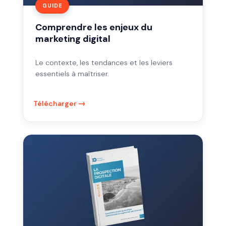
GUIDE
Comprendre les enjeux du
marketing digital
Le contexte, les tendances et les leviers
essentiels à maîtriser.
Télécharger
La
prospection
digitale
en
2026