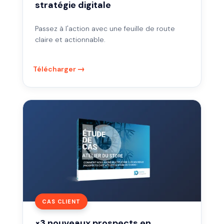
stratégie digitale
Passez à l'action avec une feuille de route
claire et actionnable.
Télécharger
×3
nouveaux
prospects
en
quelques
mois
CAS CLIENT
×3 nouveaux prospects en