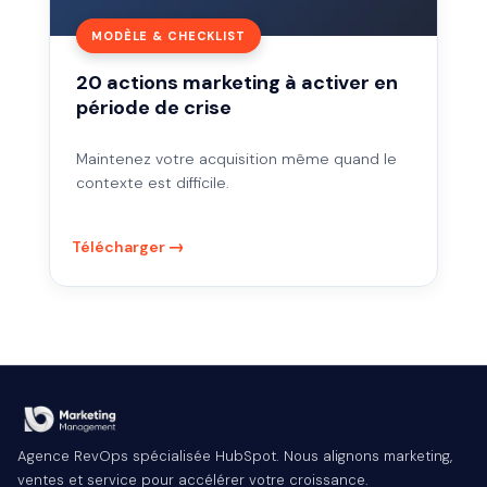
crise
MODÈLE & CHECKLIST
20 actions marketing à activer en
période de crise
Maintenez votre acquisition même quand le
contexte est difficile.
Télécharger
Agence RevOps spécialisée HubSpot. Nous alignons marketing,
ventes et service pour accélérer votre croissance.