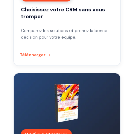
Choisissez votre CRM sans vous
tromper
Comparez les solutions et prenez la bonne
décision pour votre équipe.
Télécharger
Créez
vos
personas
marketing
pas
à
pas
MODÈLE & CHECKLIST