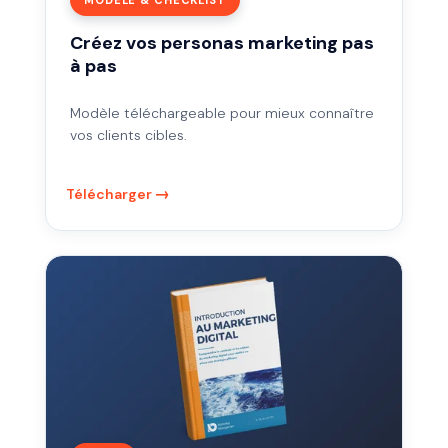
Créez vos personas marketing pas
à pas
Modèle téléchargeable pour mieux connaître
vos clients cibles.
Télécharger
Comprendre
les
enjeux
du
marketing
digital