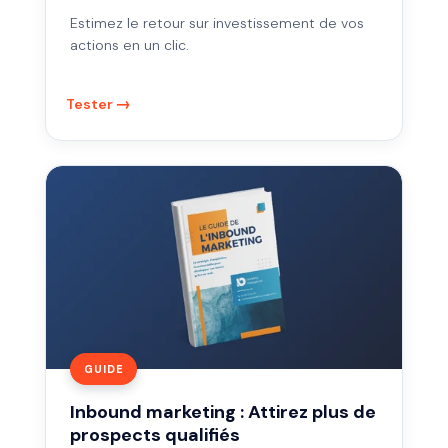
Estimez le retour sur investissement de vos
actions en un clic.
Tester
Inbound
marketing
:
Attirez
plus
de
prospects
qualifiés
GUIDE
Inbound marketing : Attirez plus de
prospects qualifiés