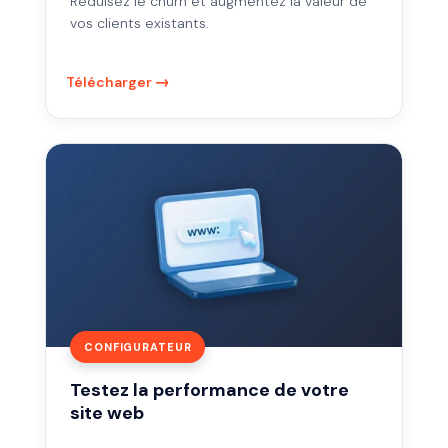
Réduisez le churn et augmentez la valeur de
vos clients existants.
Télécharger
Testez
la
performance
de
votre
site
web
CONFIGURATEUR
Testez la performance de votre
site web