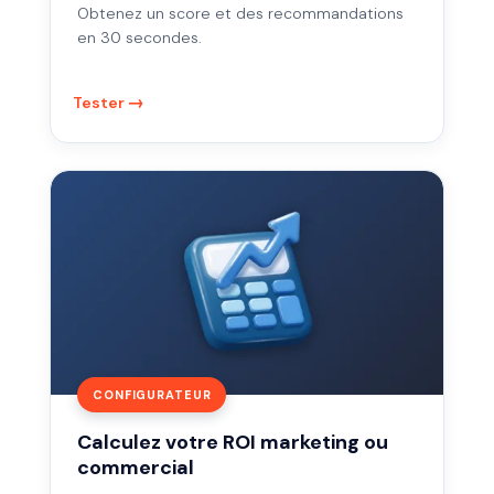
Obtenez un score et des recommandations
en 30 secondes.
Tester
Calculez
votre
ROI
marketing
ou
commercial
CONFIGURATEUR
Calculez votre ROI marketing ou
commercial