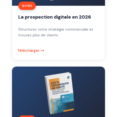
GUIDE
La prospection digitale en 2026
Structurez votre stratégie commerciale et
trouvez plus de clients.
Télécharger
14
techniques
de
vente
à
maîtriser
absolument