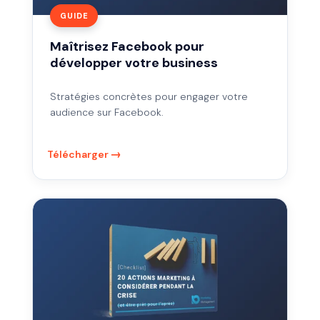
GUIDE
Maîtrisez Facebook pour
développer votre business
Stratégies concrètes pour engager votre
audience sur Facebook.
Télécharger
20
actions
marketing
à
activer
en
période
de