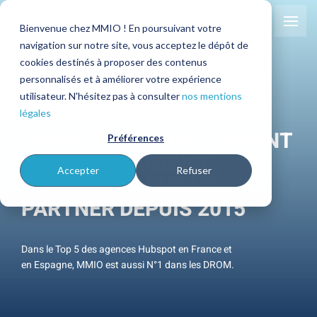
Bienvenue chez MMIO ! En poursuivant votre
navigation sur notre site, vous acceptez le dépôt de
cookies destinés à proposer des contenus
personnalisés et à améliorer votre expérience
utilisateur. N'hésitez pas à consulter
nos mentions
légales
Accueil
L'agence
Agence Hubspot
MARKETING MANAGEMENT
Préférences
IO (MMIO), AGENCE
Accepter
Refuser
HUBSPOT DIAMOND
PARTNER DEPUIS 2015
Dans le Top 5 des agences Hubspot en France et
en Espagne, MMIO est aussi N°1 dans les DROM.