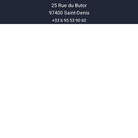
25 Rue du Butor
97400 Saint-Denis
+33 6 95 53 90 60
02 62 230 799
Acquisition & Fidélisation
Inbound Marketing
Agence SEO
Création de site internet
Marketing automation
Fidélisation
Segmentation
Ventes & Revenus
CRM