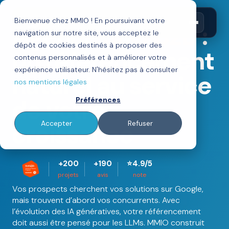
Bienvenue chez MMIO ! En poursuivant votre
Agence
SEO B2B
:
navigation sur notre site, vous acceptez le
dépôt de cookies destinés à proposer des
un référencement
contenus personnalisés et à améliorer votre
expérience utilisateur. N'hésitez pas à consulter
naturel au service
nos mentions légales
de votre
Préférences
croissance
.
Accepter
Refuser
+200
+190
⭐4.9/5
projets
avis
note
Vos prospects cherchent vos solutions sur Google,
mais trouvent d’abord vos concurrents. Avec
l’évolution des IA génératives, votre référencement
doit aussi être pensé pour les LLMs. MMIO construit