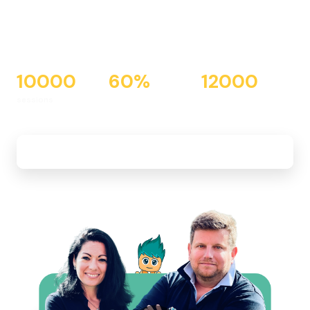
ses prospects en ligne
et hall ?
Une stratégie CRM marketing et ventes adossée aux
outils DMS ICAR + IZIFLOW & HubSpot CRM pour
(sur)performer dans un marché en recul et ne plus
perdre un seul lead.
+
2000
60
%
100
%
prospects / mois
du trafic en SEO
des leads pris en
charge
Découvrir