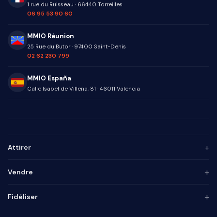
NOS BUREAUX
MMIO — France
1 rue du Ruisseau
·
66440
Torreilles
06 95 53 90 60
MMIO Réunion
25 Rue du Butor
·
97400
Saint-Denis
02 62 230 799
MMIO España
Calle Isabel de Villena, 81
·
46011
Valencia
+
Attirer