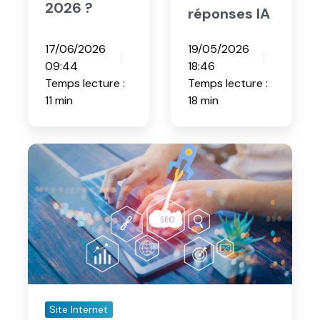
Qu'attendre
réponses
AEO : l'outil
IA
de votre
pour votre
Content
visibilité
Manager en
dans les
2026 ?
réponses IA
17/06/2026
19/05/2026
09:44
18:46
Temps lecture :
Temps lecture :
11 min
18 min
10
optimisations
SEO
à
mettre
en
place