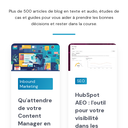
BLOG & MARCHÉ
Nos derniers insights
.
Plus de 500 articles de blog en texte et audio, études de
cas et guides pour vous aider à prendre les bonnes
décisions et rester dans la course.
Qu'attendre
HubSpot
de
AEO
votre
:
Content
l'outil
Manager
pour
en
votre
SEO
Inbound
2026
visibilité
Marketing
?
dans
HubSpot
les