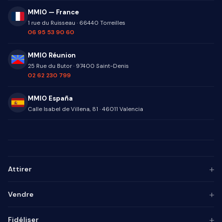
MMIO — France
1 rue du Ruisseau
·
66440
Torreilles
06 95 53 90 60
MMIO Réunion
25 Rue du Butor
·
97400
Saint-Denis
02 62 230 799
MMIO España
Calle Isabel de Villena, 81
·
46011
Valencia
+
Attirer
Persona ICP
+
Vendre
Marketing de contenu
Agence SEO
Automatisation IA
+
Fidéliser