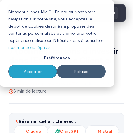
Bienvenue chez MMIO ! En poursuivant votre
navigation sur notre site, vous acceptez le
dépôt de cookies destinés à proposer des
contenus personnalisés et à améliorer votre
digitalisation
stratégie commerciale
expérience utilisateur. N'hésitez pas à consulter
nos mentions légales
7 (bonnes) raisons d'investir
dans l'Expérience Client en
Préférences
2022
Accepter
Refuser
Par
Publié le 31/08/22
Laurent UHL | Expert invité
3 min de lecture
Résumer cet article avec :
Claude
ChatGPT
Mistral