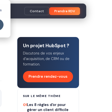
es
Contact
Prendre RDV
Un projet HubSpot ?
Discutons de vos enjeux
d’acquisition, de CRM ou de
formation.
Prendre rendez-vous
SUR LE MÊME THÈME
01
Les 8 règles d'or pour
gérer un client difficile