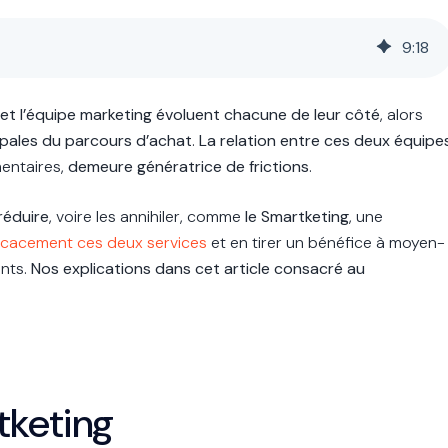
9
:
18
et l’équipe marketing évoluent chacune de leur côté
, alors
ipales du parcours d’achat
.
La relation entre ces deux équipe
mentaires,
demeure génératrice de frictions
.
 réduire
, voire les annihiler, comme
le Smartketing
, une
ficacement ces deux services
et en tirer un bénéfice à moyen-
ents.
Nos explications dans cet article consacré au
tketing