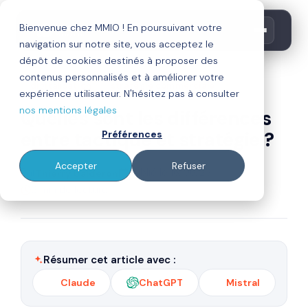
Bienvenue chez MMIO ! En poursuivant votre
navigation sur notre site, vous acceptez le
dépôt de cookies destinés à proposer des
contenus personnalisés et à améliorer votre
digitalisation
stratégie commerciale
expérience utilisateur. N'hésitez pas à consulter
nos mentions légales
Quelles sont les différences
entre tactique et stratégie ?
Préférences
Accepter
Refuser
Par
Publié le 16/06/26
Thierry Calderon
6 min de lecture
Résumer cet article avec :
Claude
ChatGPT
Mistral