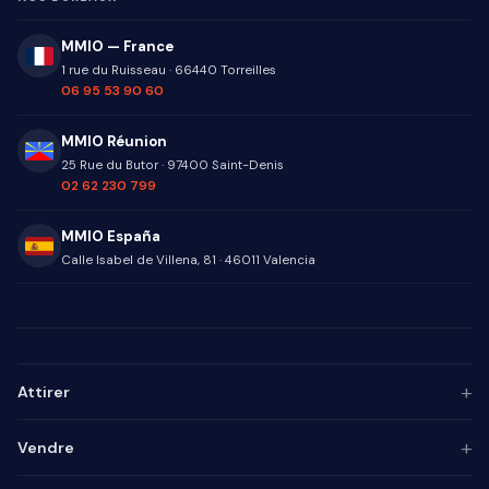
MMIO — France
1 rue du Ruisseau
·
66440
Torreilles
06 95 53 90 60
MMIO Réunion
25 Rue du Butor
·
97400
Saint-Denis
02 62 230 799
MMIO España
Calle Isabel de Villena, 81
·
46011
Valencia
+
Attirer
Persona ICP
+
Vendre
Marketing de contenu
Agence SEO
Automatisation IA