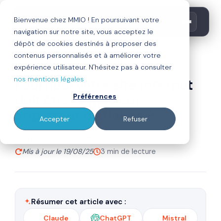
Bienvenue chez MMIO ! En poursuivant votre
navigation sur notre site, vous acceptez le
dépôt de cookies destinés à proposer des
contenus personnalisés et à améliorer votre
inbound marketing
site internet
expérience utilisateur. N'hésitez pas à consulter
nos mentions légales
Pourquoi votre site internet
doit être le meilleur
Préférences
apporteur d'affaires ?
Accepter
Refuser
Par
Publié le 11/09/17
Thierry Calderon
Mis à jour le 19/08/25
3 min de lecture
Résumer cet article avec :
Claude
ChatGPT
Mistral