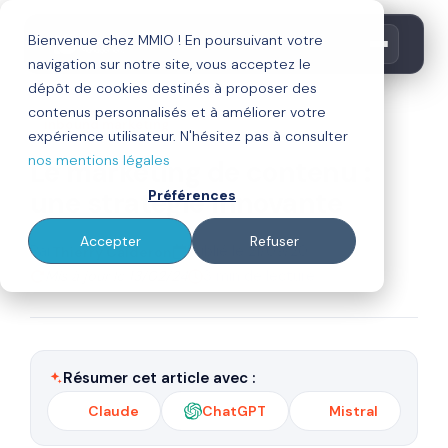
Bienvenue chez MMIO ! En poursuivant votre
navigation sur notre site, vous acceptez le
dépôt de cookies destinés à proposer des
contenus personnalisés et à améliorer votre
inbound marketing
expérience utilisateur. N'hésitez pas à consulter
nos mentions légales
Le marketing de contenu :
une stratégie innovante
Préférences
Accepter
Refuser
Par
Publié le 21/09/20
Thierry Calderon
Mis à jour le 13/02/24
3 min de lecture
Résumer cet article avec :
Claude
ChatGPT
Mistral