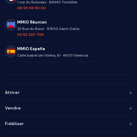
1 rue du Ruisseau
·
66440
Torreilles
06 95 53 90 60
MMIO Réunion
25 Rue du Butor
·
97400
Saint-Denis
02 62 230 799
MMIO España
Calle Isabel de Villena, 81
·
46011
Valencia
+
Attirer
Persona ICP
+
Vendre
Marketing de contenu
Agence SEO
Automatisation IA
+
Fidéliser
Agence GEO
Alignement mktg-vente
Agence SEA
Intégrateur CRM
Base de connaissances