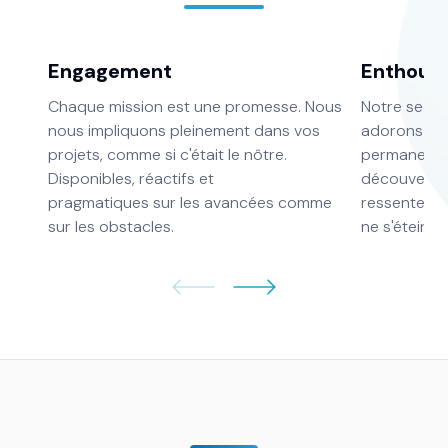
Engagement
Enthous
Chaque mission est une promesse. Nous
Notre secteu
nous impliquons pleinement dans vos
adorons ça. 
projets, comme si c'était le nôtre.
permanence,
Disponibles, réactifs et
découvertes
pragmatiques sur les avancées comme
ressentez dè
sur les obstacles.
ne s'éteint 