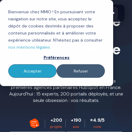
Bienvenue chez MMIO ! En poursuivant votre
L'
humain
comme
navigation sur notre site, vous acceptez le
dépôt de cookies destinés à proposer des
boussole,
vos
contenus personnalisés et à améliorer votre
expérience utilisateur. N'hésitez pas à consulter
objectifs
comme
nos mentions légales
cap
.
Préférences
Accepter
Refuser
Fondée en 2015, MMIO s'est imposée parmi les
premières agences partenaires HubSpot en France.
Aujourd'hui : 15 experts, 200 portails déployés, et une
seule obsession : vos résultats.
+200
+190
⭐4.9/5
projets
avis
note