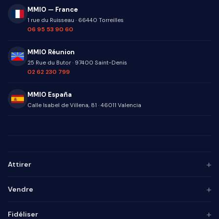
MMIO — France
1 rue du Ruisseau
·
66440
Torreilles
06 95 53 90 60
MMIO Réunion
25 Rue du Butor
·
97400
Saint-Denis
02 62 230 799
MMIO España
Calle Isabel de Villena, 81
·
46011
Valencia
+
Attirer
Persona ICP
+
Vendre
Marketing de contenu
Agence SEO
Automatisation IA
+
Fidéliser
Agence GEO