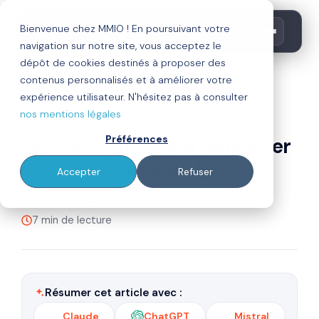
Bienvenue chez MMIO ! En poursuivant votre
navigation sur notre site, vous acceptez le
dépôt de cookies destinés à proposer des
contenus personnalisés et à améliorer votre
digitalisation
stratégie commerciale
expérience utilisateur. N'hésitez pas à consulter
site internet
nos mentions légales
Préférences
La FAQ : l'outil pour améliorer
votre expérience client
Accepter
Refuser
Par
Publié le 10/06/24
Cédric Jean-Marie
7 min de lecture
Résumer cet article avec :
Claude
ChatGPT
Mistral