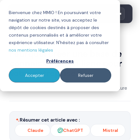
Bienvenue chez MMIO ! En poursuivant votre
navigation sur notre site, vous acceptez le
dépôt de cookies destinés à proposer des
contenus personnalisés et à améliorer votre
digitalisation
hubspot
fidélisation
expérience utilisateur. N'hésitez pas à consulter
nos mentions légales
Pourquoi créer une base de
connaissance en ligne pour
Préférences
votre entreprise ?
Accepter
Refuser
Par
Publié le 19/06/25
12 min de lecture
Cedric Mace
Résumer cet article avec :
Claude
ChatGPT
Mistral