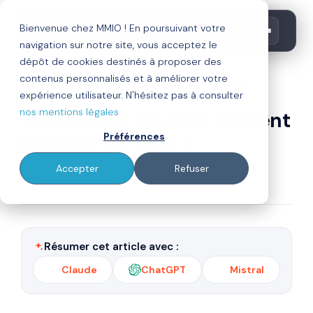
Bienvenue chez MMIO ! En poursuivant votre
navigation sur notre site, vous acceptez le
dépôt de cookies destinés à proposer des
contenus personnalisés et à améliorer votre
inbound marketing
réseaux sociaux
seo
expérience utilisateur. N'hésitez pas à consulter
nos mentions légales
Qu'attendre de votre Content
Manager en 2026 ?
Préférences
Accepter
Refuser
Par
Publié le 17/06/26
11 min de lecture
Tara Yung
Résumer cet article avec :
Claude
ChatGPT
Mistral