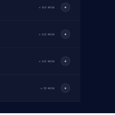
+
≈ 90 MIN
ets
+
≈ 30 MIN
e des données
sition d’une fiche d’informations
+
≈ 30 MIN
tionnement des listes
+
≈ 15 MIN