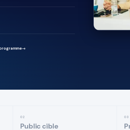
e programme
→
02
03
Public cible
P