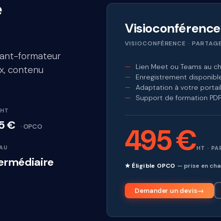
e
Visioconférence
VISIOCONFÉRENCE · PARTAGE
tant-formateur
Lien Meet ou Teams au ch
ix, contenu
Enregistrement disponibl
Adaptation à votre porta
Support de formation PD
 HT
5 €
· OPCO
495 €
AU
HT · PA
termédiaire
★ Éligible OPCO
— prise en cha
Demander un devis
→