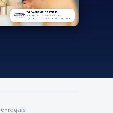
ORGANISME CERTIFIÉ
au titre de l’activité suivante :
L.6313-1 -1° · Les actions de formation
ré-requis