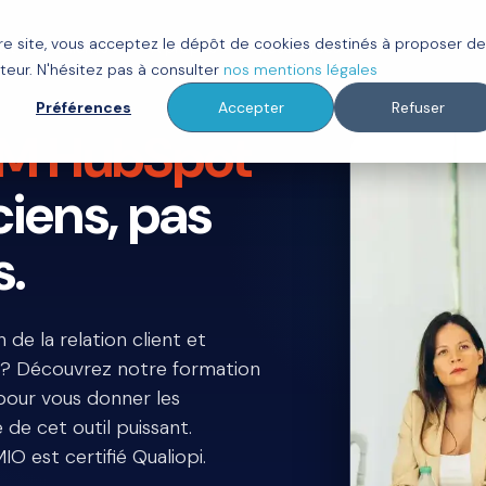
tre site, vous acceptez le dépôt de cookies destinés à proposer d
ot
Clients
À propos
Ressources
teur. N'hésitez pas à consulter
nos mentions légales
Préférences
Accepter
Refuser
M HubSpot
ciens, pas
s.
de la relation client et
 ? Découvrez notre formation
our vous donner les
 de cet outil puissant.
 est certifié Qualiopi.