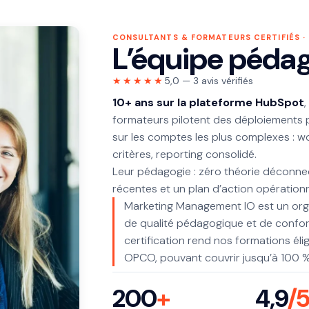
CONSULTANTS & FORMATEURS CERTIFIÉS ·
L’équipe péda
★★★★★
5,0 — 3 avis vérifiés
10+ ans sur la plateforme HubSpot
,
formateurs pilotent des déploiements 
sur les comptes les plus complexes : w
critères, reporting consolidé.
Leur pédagogie : zéro théorie déconnec
récentes et un plan d’action opérationn
Marketing Management IO est un orga
de qualité pédagogique et de confor
certification rend nos formations éli
OPCO, pouvant couvrir jusqu’à 100 %
200
+
4,9
/