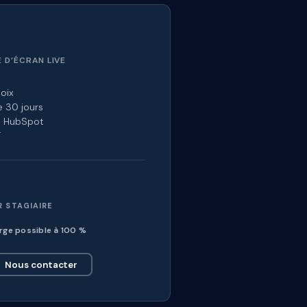
 D’ÉCRAN LIVE
oix
e 30 jours
il HubSpot
F
R STAGIAIRE
rge possible à 100 %
Nous contacter