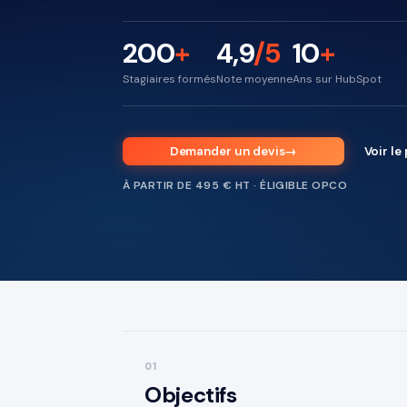
200
+
4,9
/5
10
+
Stagiaires formés
Note moyenne
Ans sur HubSpot
Demander un devis
→
Voir l
À PARTIR DE 495 € HT · ÉLIGIBLE OPCO
01
Objectifs