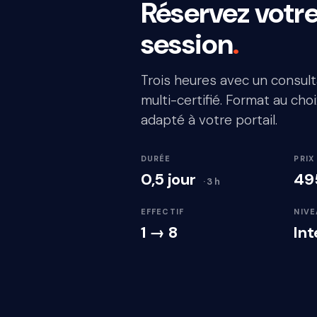
Réservez votr
session
.
Trois heures avec un consul
multi-certifié. Format au cho
adapté à votre portail.
DURÉE
PRIX
0,5 jour
49
· 3 h
EFFECTIF
NIVE
1 → 8
In