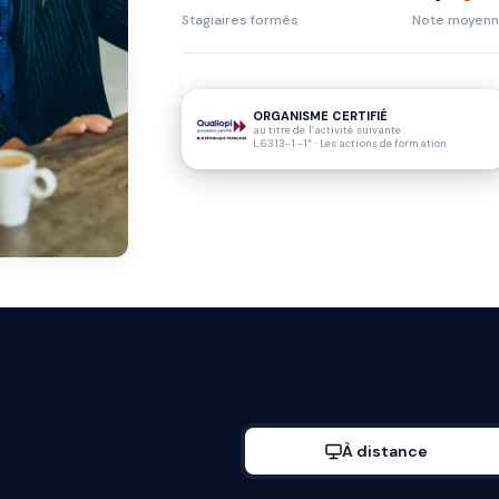
Stagiaires formés
Note moyen
ORGANISME CERTIFIÉ
au titre de l’activité suivante :
L.6313-1 -1° · Les actions de formation
À distance