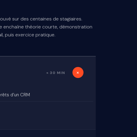
ouvé sur des centaines de stagiaires.
 enchaîne théorie courte, démonstration
il, puis exercice pratique.
+
≈ 30 MIN
érêts d’un CRM