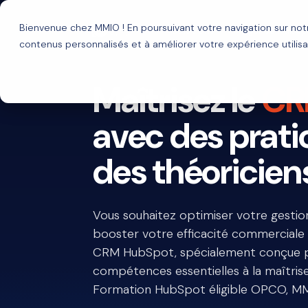
Bienvenue chez MMIO ! En poursuivant votre navigation sur no
Solutions
Agence HubSp
contenus personnalisés et à améliorer votre expérience utilisa
Maîtrisez le
CR
avec des prati
des théoricien
Vous souhaitez optimiser votre gestion 
booster votre efficacité commerciale
CRM HubSpot, spécialement conçue p
compétences essentielles à la maîtrise
Formation HubSpot éligible OPCO, MMIO