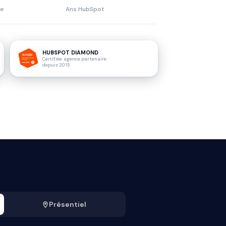
ne
Ans HubSpot
HUBSPOT DIAMOND
Certifiée agence partenaire
depuis 2015
Présentiel