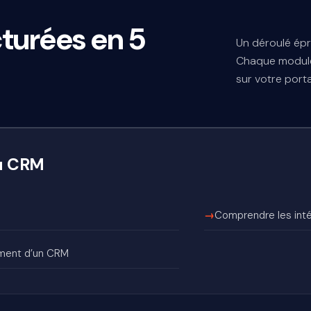
cturées en 5
Un déroulé épr
Chaque module
sur votre porta
au CRM
Comprendre les int
ment d’un CRM