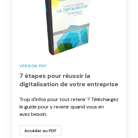
réussir
la
digitalisation
de
votre
entreprise
VERSION PDF
7 étapes pour réussir la
digitalisation de votre entreprise
Trop d'infos pour tout retenir ? Téléchargez
le guide pour y revenir quand vous en
avez besoin.
Accéder au PDF