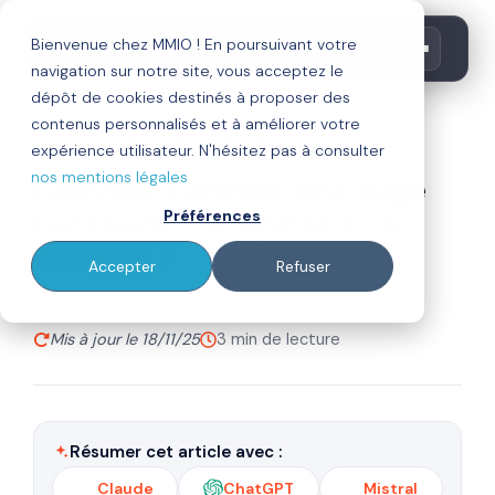
Bienvenue chez MMIO ! En poursuivant votre
navigation sur notre site, vous acceptez le
dépôt de cookies destinés à proposer des
contenus personnalisés et à améliorer votre
inbound marketing
réseaux sociaux
expérience utilisateur. N'hésitez pas à consulter
nos mentions légales
Comment animer une page
Facebook Entreprise à La
Préférences
Réunion ?
Accepter
Refuser
Par
Publié le 19/07/17
Gaelle Cealac
Mis à jour le 18/11/25
3 min de lecture
Résumer cet article avec :
Claude
ChatGPT
Mistral