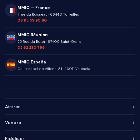
MMIO — France
1 rue du Ruisseau
·
66440
Torreilles
06 95 53 90 60
MMIO Réunion
25 Rue du Butor
·
97400
Saint-Denis
02 62 230 799
MMIO España
Calle Isabel de Villena, 81
·
46011
Valencia
+
Attirer
Persona ICP
+
Vendre
Marketing de contenu
Agence SEO
Automatisation IA
+
Fidéliser