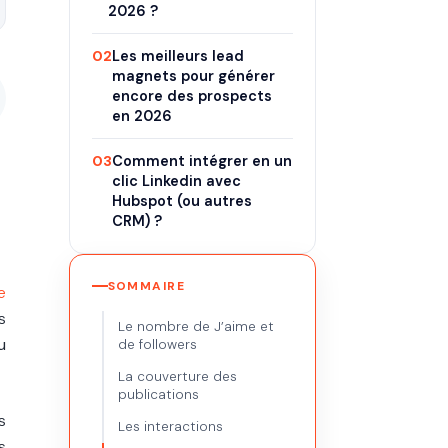
2026 ?
02
Les meilleurs lead
magnets pour générer
encore des prospects
en 2026
03
Comment intégrer en un
clic Linkedin avec
s
Hubspot (ou autres
CRM) ?
SOMMAIRE
e
s
Le nombre de J’aime et
u
de followers
La couverture des
publications
s
Les interactions
s