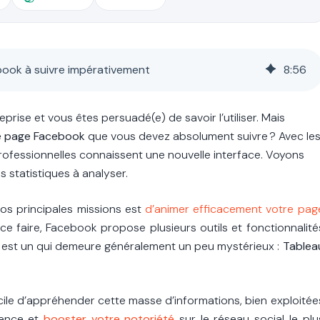
book à suivre impérativement
8
:
56
ise et vous êtes persuadé(e) de savoir l’utiliser. Mais
ne page Facebook
que vous devez absolument suivre ? Avec le
professionnelles connaissent une nouvelle interface. Voyons
es statistiques à analyser.
os principales missions est
d’
animer efficacement votre pag
ce faire, Facebook propose plusieurs outils et fonctionnalité
 en est un qui demeure généralement un peu mystérieux :
Tablea
fficile d’appréhender cette masse d’informations, bien exploitée
rence et
booster votre notoriété
sur le réseau social le plu