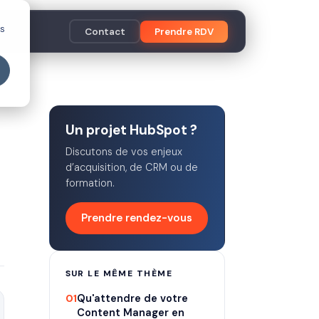
es
Contact
Prendre RDV
Un projet HubSpot ?
Discutons de vos enjeux
d’acquisition, de CRM ou de
formation.
Prendre rendez-vous
SUR LE MÊME THÈME
01
Qu'attendre de votre
Content Manager en