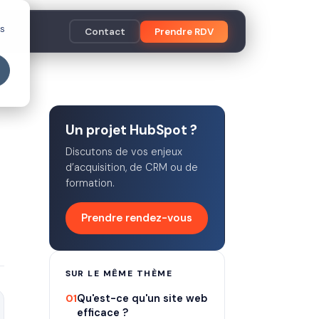
es
Contact
Prendre RDV
Un projet HubSpot ?
Discutons de vos enjeux
d’acquisition, de CRM ou de
formation.
Prendre rendez-vous
SUR LE MÊME THÈME
01
Qu'est-ce qu'un site web
efficace ?