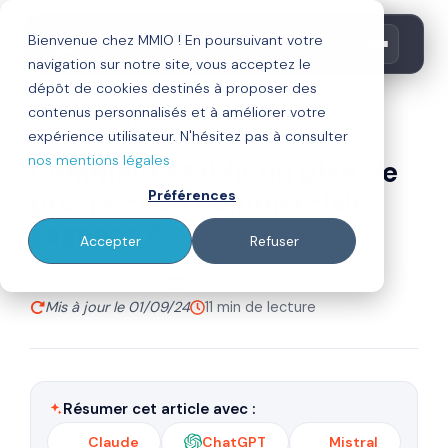
Bienvenue chez MMIO ! En poursuivant votre
navigation sur notre site, vous acceptez le
dépôt de cookies destinés à proposer des
contenus personnalisés et à améliorer votre
crm
stratégie commerciale
expérience utilisateur. N'hésitez pas à consulter
nos mentions légales
Comment établir un plan de
prospection commerciale
Préférences
gagnant ?
Accepter
Refuser
Par
Publié le 05/10/23
Alexandre Robin
Mis à jour le 01/09/24
11 min de lecture
Résumer cet article avec :
Claude
ChatGPT
Mistral