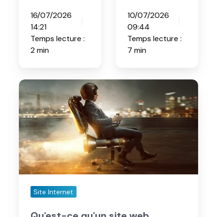
taux
nouveau
d'attrition
podcast
de sa base
automobile
client ?
16/07/2026
10/07/2026
14:21
09:44
Temps lecture :
Temps lecture :
2 min
7 min
Qu'est-
ce
qu'un
site
web
efficace
?