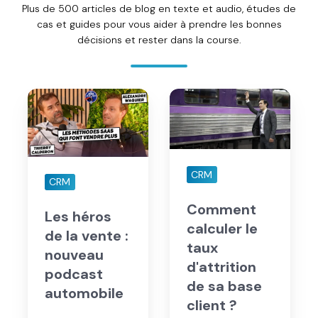
BLOG & MARCHÉ
Nos derniers insights
.
Plus de 500 articles de blog en texte et audio, études de
cas et guides pour vous aider à prendre les bonnes
décisions et rester dans la course.
Les
Comment
héros
calculer
de
le
la
taux
vente
d'attrition
:
de
CRM
CRM
nouveau
sa
podcast
base
Comment
Les héros
automobile
client
calculer le
?
de la vente :