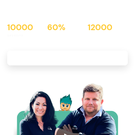
et hall ?
Une stratégie CRM marketing et ventes adossée aux
outils DMS ICAR + IZIFLOW & HubSpot CRM pour
(sur)performer dans un marché en recul et ne plus
perdre un seul lead.
+
2000
60
%
100
%
prospects / mois
du trafic en SEO
des leads pris en
charge
Découvrir