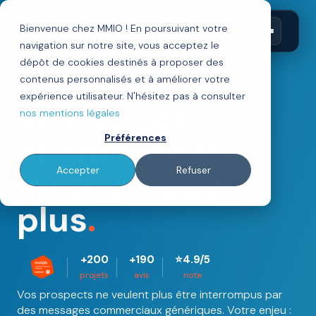
Bienvenue chez MMIO ! En poursuivant votre
Agence
inbound
navigation sur notre site, vous acceptez le
dépôt de cookies destinés à proposer des
marketing
:
contenus personnalisés et à améliorer votre
expérience utilisateur. N'hésitez pas à consulter
attirez vos
nos mentions légales
clients, ne les
Préférences
interrompez
Accepter
Refuser
plus
.
+200
+190
⭐4.9/5
projets
avis
note
Vos prospects ne veulent plus être interrompus par
des messages commerciaux génériques. Votre enjeu :