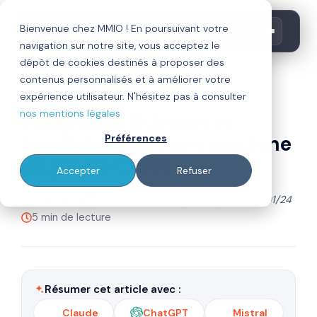
Bienvenue chez MMIO ! En poursuivant votre
navigation sur notre site, vous acceptez le
dépôt de cookies destinés à proposer des
contenus personnalisés et à améliorer votre
crm
stratégie commerciale
hubspot
expérience utilisateur. N'hésitez pas à consulter
nos mentions légales
Intégration Hubspot et
Leadinfo : créez une machine
Préférences
de guerre CRM !
Accepter
Refuser
Par
Publié le 27/01/22
Mis à jour le 22/01/24
Tara Yung
5 min de lecture
Résumer cet article avec :
Claude
ChatGPT
Mistral