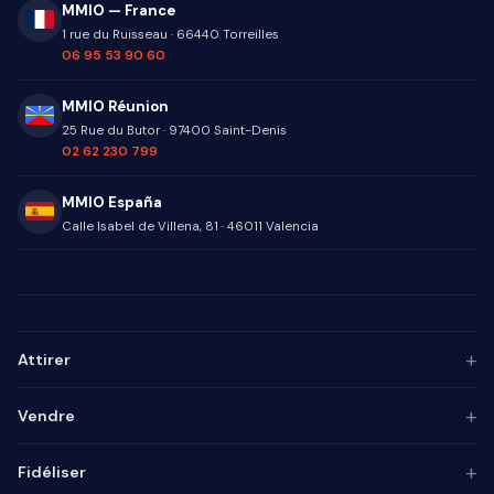
MMIO — France
1 rue du Ruisseau
·
66440
Torreilles
06 95 53 90 60
MMIO Réunion
25 Rue du Butor
·
97400
Saint-Denis
02 62 230 799
MMIO España
Calle Isabel de Villena, 81
·
46011
Valencia
+
Attirer
Persona ICP
+
Vendre
Marketing de contenu
Agence SEO
Automatisation IA
+
Fidéliser
Agence GEO
Alignement mktg-vente