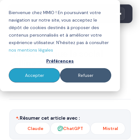
Bienvenue chez MMIO ! En poursuivant votre
navigation sur notre site, vous acceptez le
dépôt de cookies destinés à proposer des
contenus personnalisés et à améliorer votre
réseaux sociaux
expérience utilisateur. N'hésitez pas à consulter
nos mentions légales
Qu'est-ce que le social
selling ?
Préférences
Accepter
Refuser
Par
Publié le 18/03/21
Thierry Calderon
Mis à jour le 21/08/25
4 min de lecture
Résumer cet article avec :
Claude
ChatGPT
Mistral