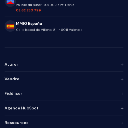
25 Rue du Butor
·
97400
Saint-Denis
02 62 230 799
MMIO España
Calle Isabel de Villena, 81
·
46011
Valencia
+
Attirer
Persona ICP
+
Vendre
Marketing de contenu
Agence SEO
Automatisation IA
+
Fidéliser
Agence GEO
Alignement mktg-vente
Agence SEA
Intégrateur CRM
Base de connaissances
+
Agence HubSpot
Lead generation
Pilotage commercial
Chatbot
Marketing automation
Process commercial
Enquêtes
Audit
+
Ressources
Inbound marketing
Social selling
Agent IA
Consulting