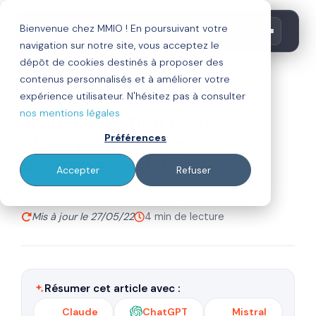
Bienvenue chez MMIO ! En poursuivant votre
navigation sur notre site, vous acceptez le
dépôt de cookies destinés à proposer des
contenus personnalisés et à améliorer votre
digitalisation
expérience utilisateur. N'hésitez pas à consulter
nos mentions légales
Transformation digitale : 3
idées pour changer de
Préférences
business model
Accepter
Refuser
Par
Publié le 14/02/17
Thierry Calderon
Mis à jour le 27/05/22
4 min de lecture
Résumer cet article avec :
Claude
ChatGPT
Mistral