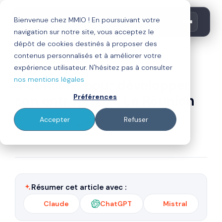
Bienvenue chez MMIO ! En poursuivant votre
navigation sur notre site, vous acceptez le
dépôt de cookies destinés à proposer des
contenus personnalisés et à améliorer votre
inbound marketing
digitalisation
expérience utilisateur. N'hésitez pas à consulter
nos mentions légales
4 conseils pour développer
son entreprise à La Réunion
Préférences
Accepter
Refuser
Par
Publié le 23/11/16
Thierry Calderon
Mis à jour le 27/05/22
5 min de lecture
Résumer cet article avec :
Claude
ChatGPT
Mistral