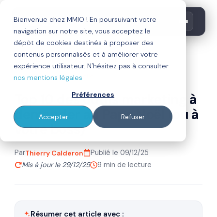
Bienvenue chez MMIO ! En poursuivant votre
navigation sur notre site, vous acceptez le
dépôt de cookies destinés à proposer des
contenus personnalisés et à améliorer votre
inbound marketing
digitalisation
expérience utilisateur. N'hésitez pas à consulter
intelligence artificielle
nos mentions légales
Préférences
Top 10 des outils marketing à
demander au Papa Noël (ou à
Accepter
Refuser
votre boss)
Par
Publié le 09/12/25
Thierry Calderon
Mis à jour le 29/12/25
9 min de lecture
Résumer cet article avec :