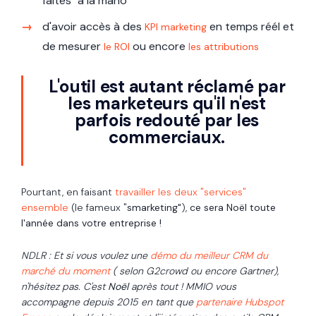
faites "à la mano"
d'avoir accès à des
en temps réél et
KPI marketing
de mesurer
ou encore
le ROI
les attributions
L'outil est autant réclamé par
les marketeurs qu'il n'est
parfois redouté par les
commerciaux.
Pourtant, en faisant
travailler les deux "services"
ensemble
(le fameux "
smarketing"
),
ce sera Noël toute
l'année dans votre entreprise !
NDLR : Et si vous voulez une
démo du meilleur CRM du
marché du moment
( selon G2crowd ou encore Gartner),
n'hésitez pas. C'est
Noël
après tout ! MMIO vous
accompagne depuis 2015 en tant que
partenaire Hubspot