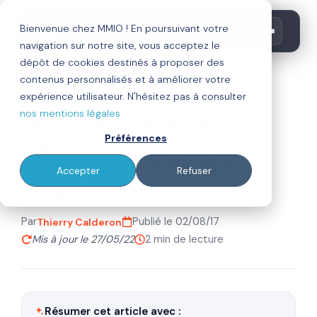
Bienvenue chez MMIO ! En poursuivant votre
navigation sur notre site, vous acceptez le
dépôt de cookies destinés à proposer des
contenus personnalisés et à améliorer votre
inbound marketing
expérience utilisateur. N'hésitez pas à consulter
nos mentions légales
Les 9 principaux défis
marketing de votre
Préférences
entreprise à La Réunion [+
Accepter
Refuser
Infographie]
Par
Publié le 02/08/17
Thierry Calderon
Mis à jour le 27/05/22
2 min de lecture
Résumer cet article avec :