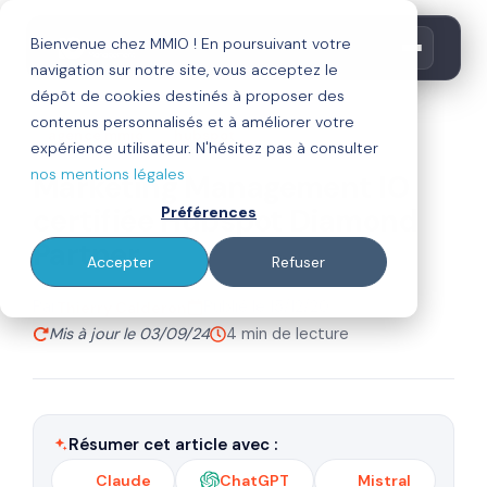
Bienvenue chez MMIO ! En poursuivant votre
navigation sur notre site, vous acceptez le
dépôt de cookies destinés à proposer des
contenus personnalisés et à améliorer votre
agence mmio
hubspot
expérience utilisateur. N'hésitez pas à consulter
nos mentions légales
Marketing Management IO
certifiée Hubspot Diamond
Préférences
Partner
Accepter
Refuser
Par
Publié le 15/12/20
Thierry Calderon
Mis à jour le 03/09/24
4 min de lecture
Résumer cet article avec :
Claude
ChatGPT
Mistral