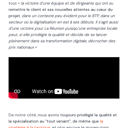
tout «
la victoire d’une équipe et de dirigeants qui ont su
remettre le client et ses nouvelles attentes au cœur du
projet
, dans un contexte peu évident pour le BTP, dans un
secteur où la digitalisation en est à ses débuts. Il s’agit aussi
d’une victoire pour La Réunion puisqu’une entreprise locale
peut, si elle privilégie la qualité et décide de se lancer
pleinement dans sa transformation digitale, décrocher des
prix nationaux
»
De notre côté, nous avons
toujours privilégié la qualité et
la spécialisation au “tout venant”, de même que
la
stratégie à la tactique
, et plus encore le moyen-long