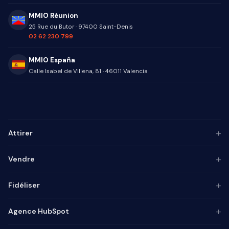
MMIO Réunion
25 Rue du Butor
·
97400
Saint-Denis
02 62 230 799
MMIO España
Calle Isabel de Villena, 81
·
46011
Valencia
+
Attirer
Persona ICP
+
Vendre
Marketing de contenu
Agence SEO
Automatisation IA
+
Fidéliser
Agence GEO
Alignement mktg-vente
Agence SEA
Intégrateur CRM
Base de connaissances
+
Agence HubSpot
Lead generation
Pilotage commercial
Chatbot
Marketing automation
Process commercial
Enquêtes