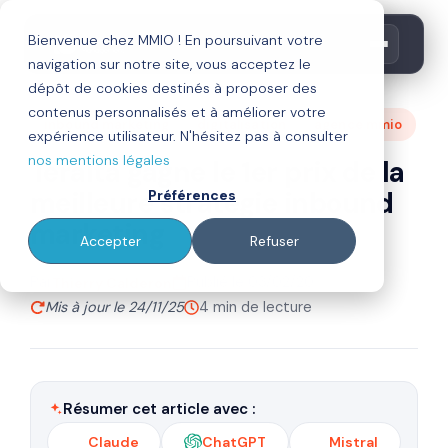
Bienvenue chez MMIO ! En poursuivant votre
navigation sur notre site, vous acceptez le
dépôt de cookies destinés à proposer des
contenus personnalisés et à améliorer votre
inbound marketing
digitalisation
agence mmio
expérience utilisateur. N'hésitez pas à consulter
nos mentions légales
Teralta gagne le 1er prix de la
meilleure stratégie inbound
Préférences
marketing
Accepter
Refuser
Par
Publié le 03/02/20
Thierry Calderon
Mis à jour le 24/11/25
4 min de lecture
Résumer cet article avec :
Claude
ChatGPT
Mistral