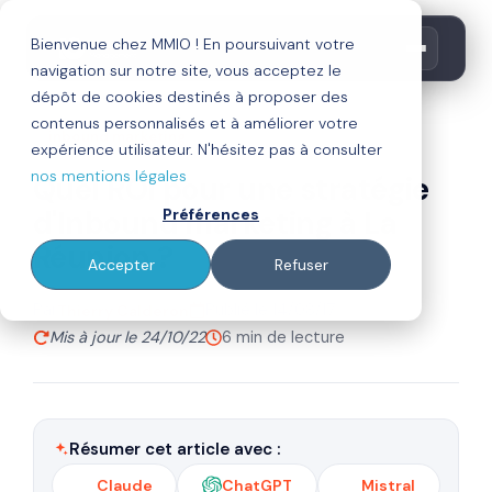
Bienvenue chez MMIO ! En poursuivant votre
navigation sur notre site, vous acceptez le
dépôt de cookies destinés à proposer des
contenus personnalisés et à améliorer votre
inbound marketing
expérience utilisateur. N'hésitez pas à consulter
nos mentions légales
Quel ROI pour une stratégie
d'Inbound marketing à La
Préférences
Réunion ?
Accepter
Refuser
Par
Publié le 14/08/17
Thierry Calderon
Mis à jour le 24/10/22
6 min de lecture
Résumer cet article avec :
Claude
ChatGPT
Mistral