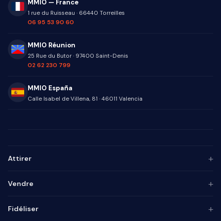
MMIO — France
1 rue du Ruisseau
·
66440
Torreilles
06 95 53 90 60
MMIO Réunion
25 Rue du Butor
·
97400
Saint-Denis
02 62 230 799
MMIO España
Calle Isabel de Villena, 81
·
46011
Valencia
+
Attirer
Persona ICP
+
Vendre
Marketing de contenu
Agence SEO
Automatisation IA
+
Fidéliser
Agence GEO
Alignement mktg-vente