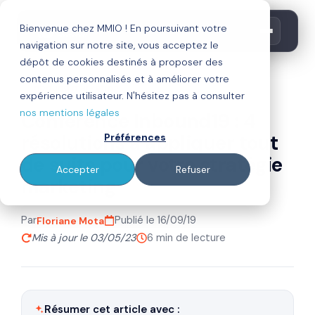
Bienvenue chez MMIO ! En poursuivant votre
navigation sur notre site, vous acceptez le
dépôt de cookies destinés à proposer des
contenus personnalisés et à améliorer votre
inbound marketing
expérience utilisateur. N'hésitez pas à consulter
nos mentions légales
Conférence Inbound19 : 4
résolutions à appliquer tout
Préférences
de suite pour votre stratégie
Accepter
Refuser
marketing
Par
Publié le 16/09/19
Floriane Mota
Mis à jour le 03/05/23
6 min de lecture
Résumer cet article avec :