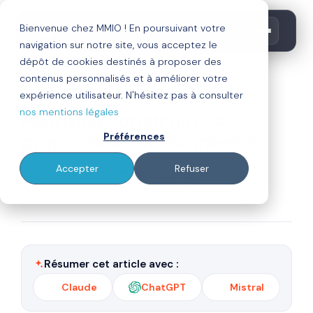
Bienvenue chez MMIO ! En poursuivant votre
navigation sur notre site, vous acceptez le
dépôt de cookies destinés à proposer des
contenus personnalisés et à améliorer votre
crm
expérience utilisateur. N'hésitez pas à consulter
nos mentions légales
Pourquoi construire sa
propre base de données ?
Préférences
Accepter
Refuser
Par
Publié le 13/11/17
Alexandre Robin
Mis à jour le 10/08/22
4 min de lecture
Résumer cet article avec :
Claude
ChatGPT
Mistral