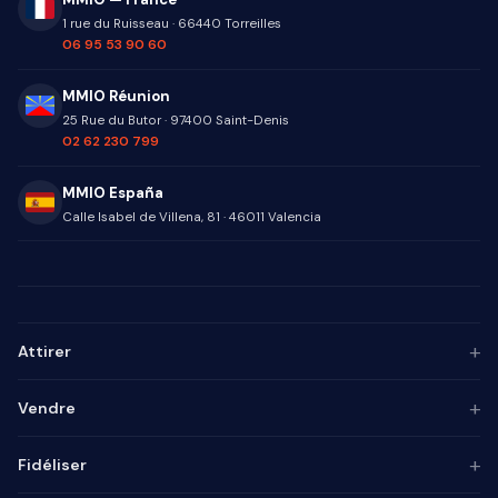
1 rue du Ruisseau
·
66440
Torreilles
06 95 53 90 60
MMIO Réunion
25 Rue du Butor
·
97400
Saint-Denis
02 62 230 799
MMIO España
Calle Isabel de Villena, 81
·
46011
Valencia
+
Attirer
Persona ICP
+
Vendre
Marketing de contenu
Agence SEO
Automatisation IA
+
Fidéliser
Agence GEO
Alignement mktg-vente