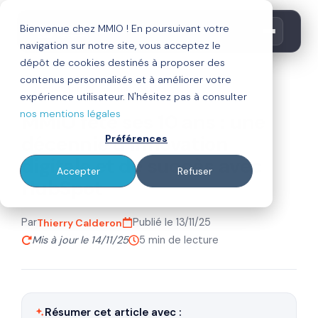
Bienvenue chez MMIO ! En poursuivant votre
navigation sur notre site, vous acceptez le
dépôt de cookies destinés à proposer des
contenus personnalisés et à améliorer votre
agence mmio
hubspot
expérience utilisateur. N'hésitez pas à consulter
nos mentions légales
MMIO fête ses 10 ans : une
décennie d’innovation
Préférences
digitale et de succès avec
Accepter
Refuser
HubSpot
Par
Publié le 13/11/25
Thierry Calderon
Mis à jour le 14/11/25
5 min de lecture
Résumer cet article avec :