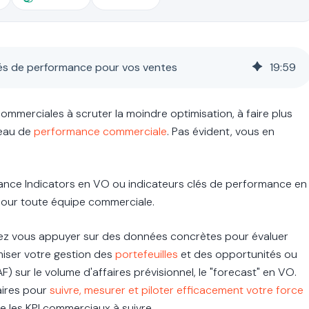
clés de performance pour vos ventes
19
:
59
commerciales à scruter la moindre optimisation, à faire plus
veau de
performance commerciale
. Pas évident, vous en
mance Indicators en VO ou indicateurs clés de performance en
pour toute équipe commerciale.
vez vous appuyer sur des données concrètes pour évaluer
miser votre gestion des
portefeuilles
et des opportunités ou
F) sur le volume d'affaires prévisionnel, le "forecast" en VO
.
aires pour
suivre, mesurer et piloter efficacement votre force
e les KPI commerciaux à suivre.