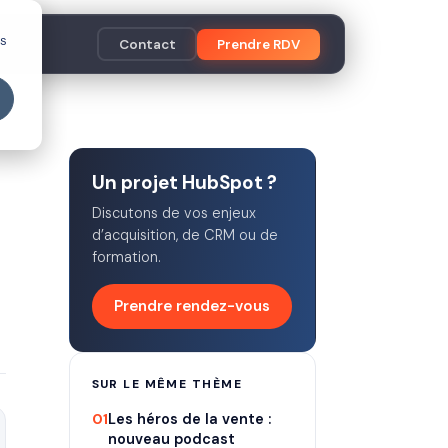
es
Contact
Prendre RDV
Un projet HubSpot ?
Discutons de vos enjeux
d’acquisition, de CRM ou de
formation.
Prendre rendez-vous
SUR LE MÊME THÈME
01
Les héros de la vente :
nouveau podcast