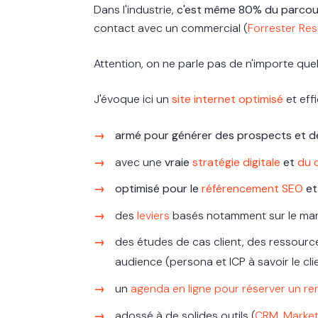
Dans l'industrie,
c'est même
80% du parcou
contact avec un commercial (
Forrester Re
Attention, on ne parle pas de n'importe quel
J'évoque ici un
site internet optimisé
et eff
armé pour générer des prospects et 
avec une
vraie
stratégie digitale
et
du 
optimisé pour le
référencement SEO
e
des
leviers
basés notamment sur le mark
des études de cas client, des ressourc
audience (persona et ICP à savoir le clie
un
agenda en ligne pour réserver un r
adossé à de solides outils (
CRM
,
Market