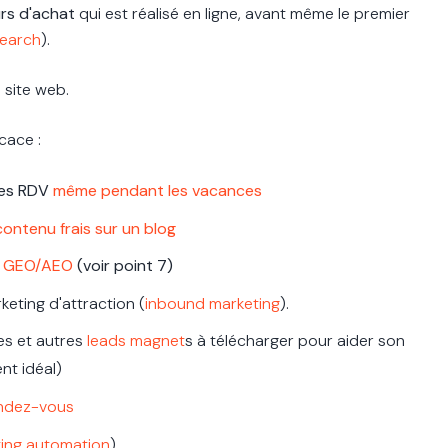
rs d'achat
qui est réalisé en ligne, avant même le premier
search
).
 site web.
icace :
des RDV
même pendant les vacances
contenu frais sur un blog
t
GEO/AEO
(voir point 7)
eting d'attraction (
inbound marketing
).
es et autres
leads magnet
s à télécharger pour aider son
nt idéal)
endez-vous
ing automation
)