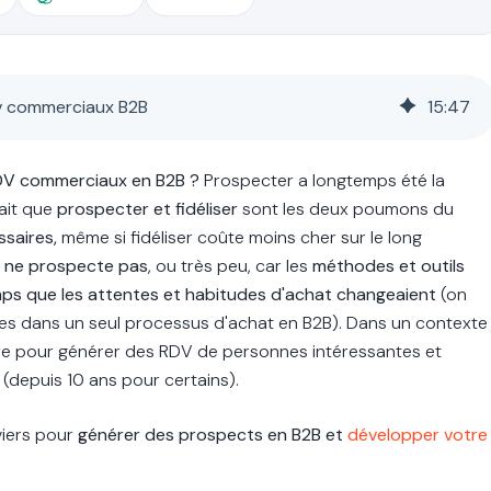
dv commerciaux B2B
15
:
47
RDV commerciaux en B2B ?
Prospecter a longtemps été la
ait que
prospecter et fidéliser
sont les deux poumons du
ssaires,
même si fidéliser coûte moins cher sur le long
e ne prospecte pas
, ou très peu, car les
méthodes et outils
s que les attentes et habitudes d'achat changeaient
(on
s dans un seul processus d'achat en B2B). Dans un contexte
re pour générer des RDV de personnes intéressantes et
e (depuis 10 ans pour certains).
viers pour
générer des prospects en B2B et
développer votre