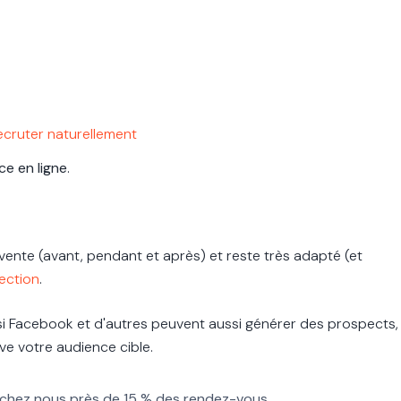
ecruter naturellement
ce en ligne
.
e vente (avant, pendant et après) et reste
très adapté (et
ection
.
si Facebook et d'autres peuvent aussi générer des prospects,
e votre audience cible.
te chez nous près de 15 % des rendez-vous.