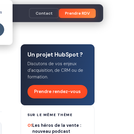
es
Contact
Prendre RDV
Un projet HubSpot ?
Discutons de vos enjeux
d’acquisition, de CRM ou de
formation.
Prendre rendez-vous
SUR LE MÊME THÈME
01
Les héros de la vente :
nouveau podcast