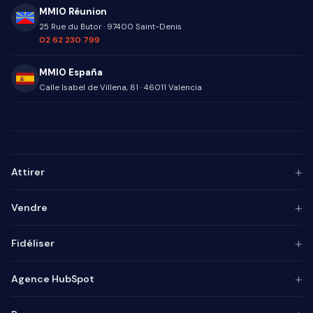
MMIO Réunion
25 Rue du Butor
·
97400
Saint-Denis
02 62 230 799
MMIO España
Calle Isabel de Villena, 81
·
46011
Valencia
+
Attirer
Persona ICP
+
Vendre
Marketing de contenu
Agence SEO
Automatisation IA
+
Fidéliser
Agence GEO
Alignement mktg-vente
Agence SEA
Intégrateur CRM
Base de connaissances
+
Agence HubSpot
Lead generation
Pilotage commercial
Chatbot
Marketing automation
Process commercial
Enquêtes
Audit