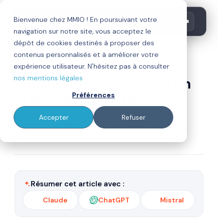
Bienvenue chez MMIO ! En poursuivant votre
navigation sur notre site, vous acceptez le
dépôt de cookies destinés à proposer des
contenus personnalisés et à améliorer votre
digitalisation
réseaux sociaux
expérience utilisateur. N'hésitez pas à consulter
nos mentions légales
1 pro Réunionnais sur 2 a un
profil Linkedin, et alors ?
Préférences
Accepter
Refuser
Par
Publié le 28/05/19
Thierry Calderon
Mis à jour le 27/05/22
4 min de lecture
Résumer cet article avec :
Claude
ChatGPT
Mistral