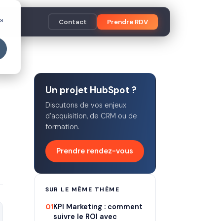
es
Contact
Prendre RDV
Un projet HubSpot ?
Discutons de vos enjeux
d’acquisition, de CRM ou de
formation.
Prendre rendez-vous
SUR LE MÊME THÈME
01
KPI Marketing : comment
suivre le ROI avec