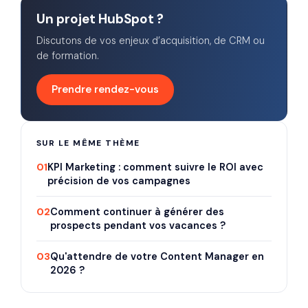
Un projet HubSpot ?
Discutons de vos enjeux d’acquisition, de CRM ou
de formation.
Prendre rendez-vous
SUR LE MÊME THÈME
01
KPI Marketing : comment suivre le ROI avec
précision de vos campagnes
02
Comment continuer à générer des
prospects pendant vos vacances ?
03
Qu'attendre de votre Content Manager en
2026 ?