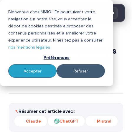
Bienvenue chez MMIO ! En poursuivant votre
navigation sur notre site, vous acceptez le
dépôt de cookies destinés à proposer des
contenus personnalisés et à améliorer votre
inbound marketing
digitalisation
expérience utilisateur. N'hésitez pas à consulter
nos mentions légales
Marketing Digital : 8 bonnes
raisons d'investir (encore)
Préférences
Accepter
Refuser
Par
Publié le 31/05/24
Mallaury Cillon
6 min de lecture
Résumer cet article avec :
Claude
ChatGPT
Mistral