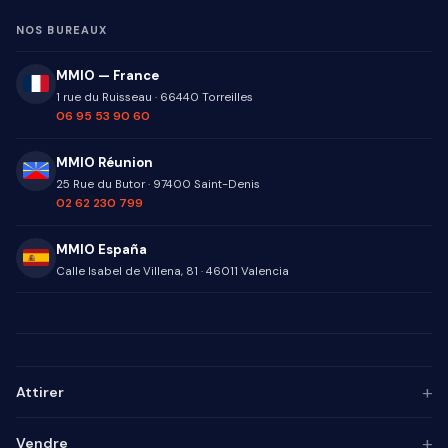
NOS BUREAUX
MMIO — France
1 rue du Ruisseau
·
66440
Torreilles
06 95 53 90 60
MMIO Réunion
25 Rue du Butor
·
97400
Saint-Denis
02 62 230 799
MMIO España
Calle Isabel de Villena, 81
·
46011
Valencia
+
Attirer
Persona ICP
+
Vendre