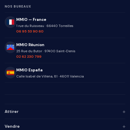
NOS BUREAUX
MMIO — France
1 rue du Ruisseau
·
66440
Torreilles
06 95 53 90 60
MMIO Réunion
25 Rue du Butor
·
97400
Saint-Denis
02 62 230 799
MMIO España
Calle Isabel de Villena, 81
·
46011
Valencia
+
Attirer
Persona ICP
+
Vendre
Marketing de contenu