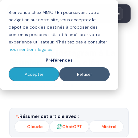
Bienvenue chez MMIO ! En poursuivant votre
navigation sur notre site, vous acceptez le
dépôt de cookies destinés à proposer des
contenus personnalisés et à améliorer votre
inbound marketing
réseaux sociaux
expérience utilisateur. N'hésitez pas à consulter
nos mentions légales
Vendre sur Instagram à La
Réunion : 4 points clés
Préférences
Accepter
Refuser
Par
Publié le 20/07/18
Floriane Mota
Mis à jour le 27/05/22
6 min de lecture
Résumer cet article avec :
Claude
ChatGPT
Mistral