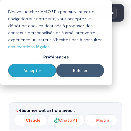
Bienvenue chez MMIO ! En poursuivant votre
navigation sur notre site, vous acceptez le
dépôt de cookies destinés à proposer des
contenus personnalisés et à améliorer votre
inbound marketing
digitalisation
crm
expérience utilisateur. N'hésitez pas à consulter
nos mentions légales
5 actions concrètes pour
développer son entreprise
Préférences
Accepter
Refuser
Par
Publié le 15/04/24
Thierry Calderon
Mis à jour le 19/08/25
12 min de lecture
Résumer cet article avec :
Claude
ChatGPT
Mistral