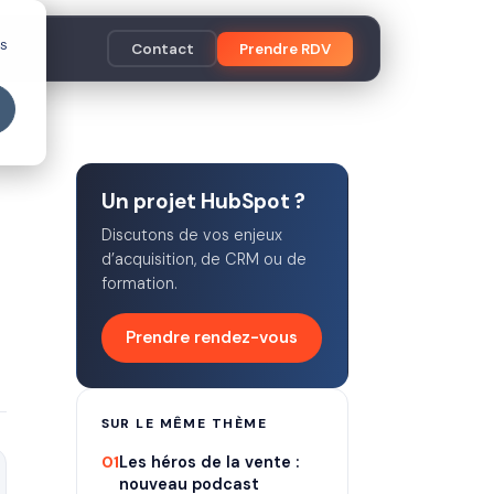
es
Contact
Prendre RDV
Un projet HubSpot ?
Discutons de vos enjeux
d’acquisition, de CRM ou de
formation.
Prendre rendez-vous
SUR LE MÊME THÈME
01
Les héros de la vente :
nouveau podcast