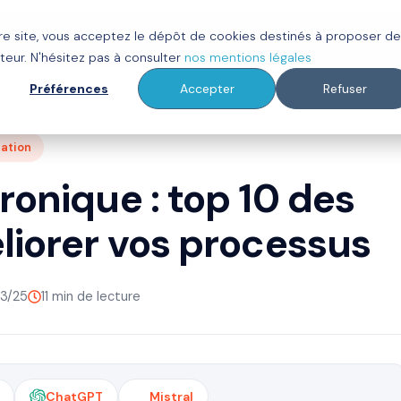
tre site, vous acceptez le dépôt de cookies destinés à proposer d
ot
Clients
À propos
Ressources
teur. N'hésitez pas à consulter
nos mentions légales
Préférences
Accepter
Refuser
ration
ronique : top 10 des
liorer vos processus
03/25
11 min de lecture
ChatGPT
Mistral