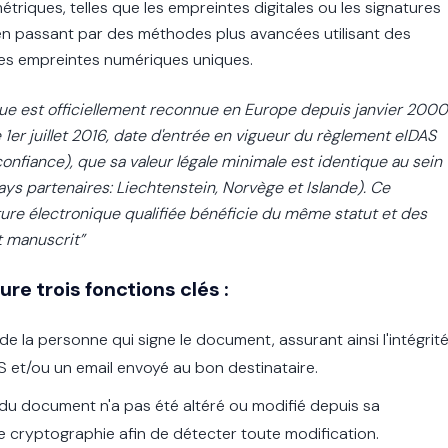
triques, telles que les empreintes digitales ou les signatures
n passant par des méthodes plus avancées utilisant des
es empreintes numériques uniques.
ue est officiellement reconnue en Europe depuis janvier 2000
 1er juillet 2016, date d'entrée en vigueur du règlement eIDAS
confiance), que sa valeur légale minimale est identique au sein
ys partenaires: Liechtenstein, Norvège et Islande). Ce
re électronique qualifiée bénéficie du même statut et des
t manuscrit”
ure trois fonctions clés :
é de la personne qui signe le document, assurant ainsi l'intégrit
S et/ou un email envoyé au bon destinataire.
 du document n'a pas été altéré ou modifié depuis sa
de cryptographie afin de détecter toute modification.