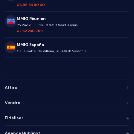
06 95 53 90 60
MMIO Réunion
25 Rue du Butor
·
97400
Saint-Denis
02 62 230 799
MMIO España
Calle Isabel de Villena, 81
·
46011
Valencia
+
Attirer
Persona ICP
+
Vendre
Marketing de contenu
Agence SEO
Automatisation IA
+
Fidéliser
Agence GEO
Alignement mktg-vente
Agence SEA
Intégrateur CRM
Base de connaissances
+
Agence HubSpot