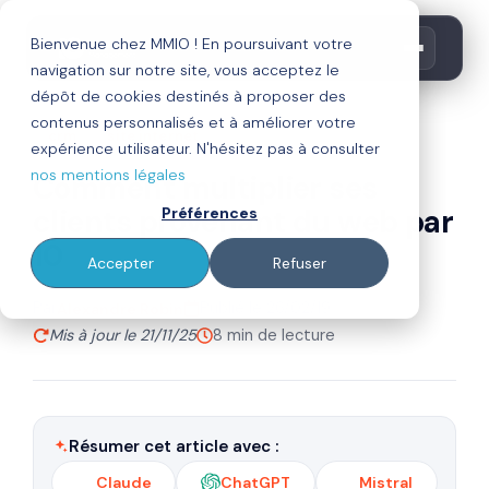
Bienvenue chez MMIO ! En poursuivant votre
navigation sur notre site, vous acceptez le
dépôt de cookies destinés à proposer des
contenus personnalisés et à améliorer votre
crm
site internet
expérience utilisateur. N'hésitez pas à consulter
nos mentions légales
Comment multiplier ses
clients provenant du web par
Préférences
10
Accepter
Refuser
Par
Publié le 26/02/19
Alexandre Robin
Mis à jour le 21/11/25
8 min de lecture
Résumer cet article avec :
Claude
ChatGPT
Mistral