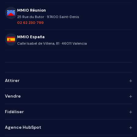
MMIO Réunion
25 Rue du Butor
·
97400
Saint-Denis
02 62 230 799
MMIO España
Calle Isabel de Villena, 81
·
46011
Valencia
+
Attirer
Persona ICP
+
Vendre
Marketing de contenu
Agence SEO
Automatisation IA
+
Fidéliser
Agence GEO
Alignement mktg-vente
Agence SEA
Intégrateur CRM
Base de connaissances
+
Agence HubSpot
Lead generation
Pilotage commercial
Chatbot
Marketing automation
Process commercial