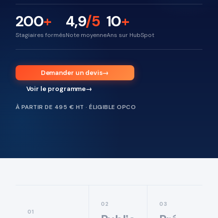
200
+
4,9
/5
10
+
Stagiaires formés
Note moyenne
Ans sur HubSpot
Demander un devis
→
Voir le programme
→
À PARTIR DE 495 € HT · ÉLIGIBLE OPCO
02
03
01