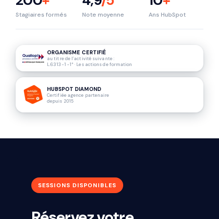
200
+
4,9
/5
10
+
Stagiaires formés
Note moyenne
Ans HubSpot
ORGANISME CERTIFIÉ
au titre de l’activité suivante :
L.6313-1 -1° · Les actions de formation
HUBSPOT DIAMOND
Certifiée agence partenaire
depuis 2015
SESSIONS DISPONIBLES
Réservez votre