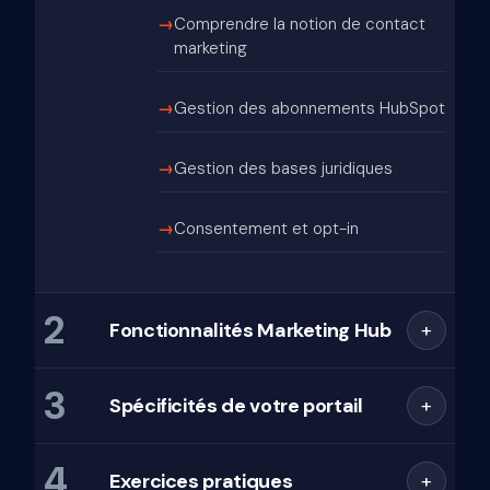
Comprendre la notion de contact
marketing
Gestion des abonnements HubSpot
Gestion des bases juridiques
Consentement et opt-in
2
Fonctionnalités Marketing Hub
+
3
Fonctionnement de la brique
Spécificités de votre portail
+
Marketing
4
Audit rapide de votre paramétrage
Gestion des réseaux sociaux
Exercices pratiques
+