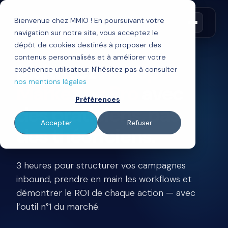
Bienvenue chez MMIO ! En poursuivant votre
navigation sur notre site, vous acceptez le
dépôt de cookies destinés à proposer des
contenus personnalisés et à améliorer votre
Maîtrisez
HubSpot
expérience utilisateur. N'hésitez pas à consulter
nos mentions légales
Marketing Pro
avec
Préférences
des praticiens, pas
Accepter
Refuser
des théoriciens.
3 heures pour structurer vos campagnes
inbound, prendre en main les workflows et
démontrer le ROI de chaque action — avec
l’outil n°1 du marché.