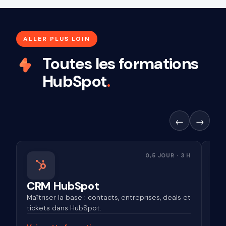
ALLER PLUS LOIN
Toutes les formations
HubSpot
.
←
→
0,5 JOUR · 3 H
CRM HubSpot
Co
Maîtriser la base : contacts, entreprises, deals et
Crée
tickets dans HubSpot.
mar