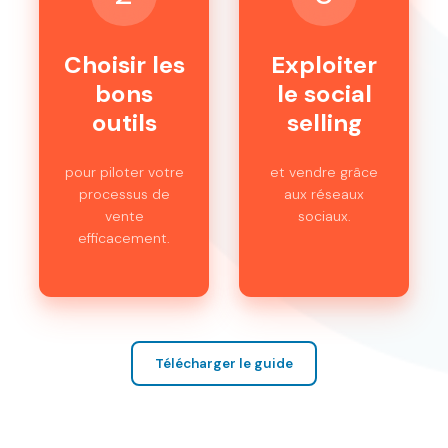
Choisir les
Exploiter
bons
le social
outils
selling
pour piloter votre
et vendre grâce
processus de
aux réseaux
vente
sociaux.
efficacement.
Télécharger le guide