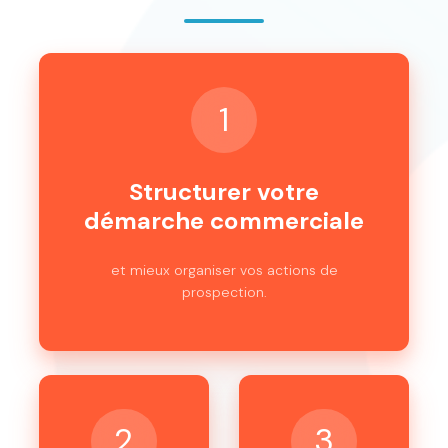
1
Structurer votre
démarche commerciale
et mieux organiser vos actions de
prospection.
2
3