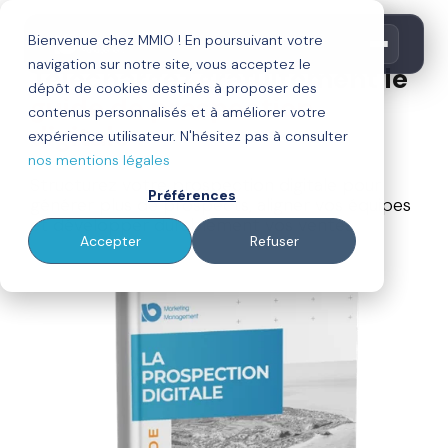
GUIDE OFFERT
Bienvenue chez MMIO ! En poursuivant votre
navigation sur notre site, vous acceptez le
Téléchargez gratuitement le
dépôt de cookies destinés à proposer des
guide de prospection
contenus personnalisés et à améliorer votre
digitale
expérience utilisateur. N'hésitez pas à consulter
nos mentions légales
Structurez votre prospection digitale pour
Préférences
générer plus de prospects, aligner vos équipes
et développer durablement vos ventes.
Accepter
Refuser