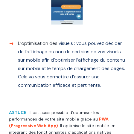
L’optimisation des
vi
s
uel
s
: vou
s
pouvez décider
de l’affichage ou non de certain
s
de vo
s
vi
s
uel
s
s
ur mobile afin d’optimi
s
er l’affichage du contenu
s
ur mobile et le temp
s
de chargement de
s
page
s
.
Cela va vou
s
permettre d’a
s
s
urer une
communication efficace et pertinente.
ASTUCE
: Il est aussi possible d’optimiser les
performances de votre site mobile grâce au
PWA
(Progressive Web App)
. Il optimise le site mobile en
intégrant des fonctionnalités d’applications natives