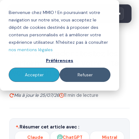
Bienvenue chez MMIO ! En poursuivant votre
navigation sur notre site, vous acceptez le
dépôt de cookies destinés à proposer des
contenus personnalisés et à améliorer votre
site internet
expérience utilisateur. N'hésitez pas à consulter
nos mentions légales
Website Grader : testez les
performances de votre site
Préférences
web en un clic
Accepter
Refuser
Par
Publié le 04/06/24
Mallaury Cillon
Mis à jour le 25/07/26
11 min de lecture
Résumer cet article avec :
Claude
ChatGPT
Mistral