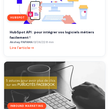
HUBSPOT
HubSpot API : pour intégrer vos logiciels métiers
facilement !
Akshay PAPAMA
·
13/06/22
·
8 min
→
Lire l'article
INBOUND MARKETING