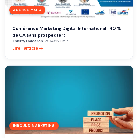
AGENCE MMIO
Conférence Marketing Digital International : 40 %
de CA sans prospecter !
Thierry Calderon
·
12/04/22
·
1 min
→
Lire l'article
INBOUND MARKETING