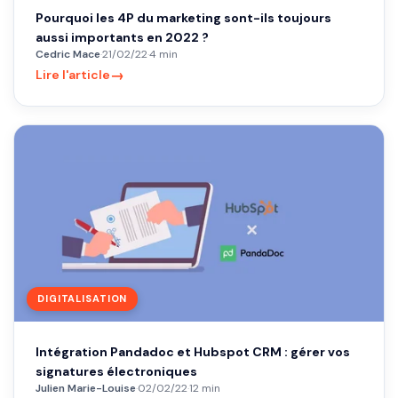
Pourquoi les 4P du marketing sont-ils toujours
aussi importants en 2022 ?
Cedric Mace
·
21/02/22
·
4 min
→
Lire l'article
DIGITALISATION
Intégration Pandadoc et Hubspot CRM : gérer vos
signatures électroniques
Julien Marie-Louise
·
02/02/22
·
12 min