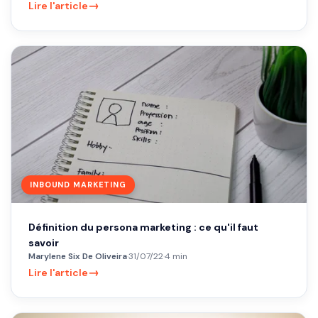
→
Lire l'article
INBOUND MARKETING
Définition du persona marketing : ce qu'il faut
savoir
Marylene Six De Oliveira
·
31/07/22
·
4 min
→
Lire l'article