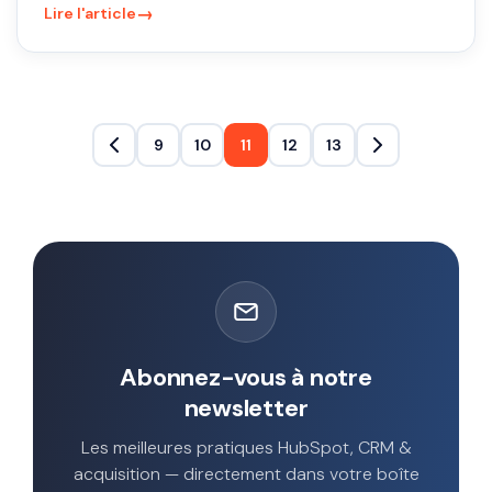
→
Lire l'article
9
10
11
12
13
Abonnez-vous à notre
newsletter
Les meilleures pratiques HubSpot, CRM &
acquisition — directement dans votre boîte