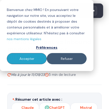
Bienvenue chez MMIO ! En poursuivant votre
navigation sur notre site, vous acceptez le
dépôt de cookies destinés à proposer des
contenus personnalisés et à améliorer votre
inbound marketing
expérience utilisateur. N'hésitez pas à consulter
nos mentions légales
Brand Content vs Inbound
marketing : quelles
Préférences
différences ?
Accepter
Refuser
Par
Publié le 01/08/18
Julien Marie-Louise
Mis à jour le 11/09/23
5 min de lecture
Résumer cet article avec :
Claude
ChatGPT
Mistral