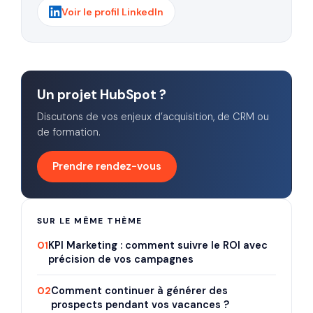
Voir le profil LinkedIn
Un projet HubSpot ?
Discutons de vos enjeux d’acquisition, de CRM ou
de formation.
Prendre rendez-vous
SUR LE MÊME THÈME
01
KPI Marketing : comment suivre le ROI avec
précision de vos campagnes
02
Comment continuer à générer des
prospects pendant vos vacances ?