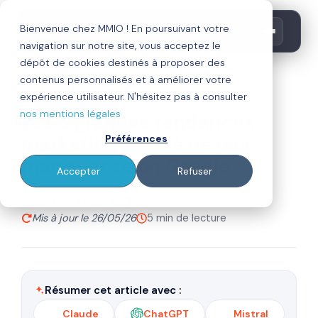
Bienvenue chez MMIO ! En poursuivant votre
navigation sur notre site, vous acceptez le
dépôt de cookies destinés à proposer des
contenus personnalisés et à améliorer votre
inbound marketing
intelligence artificielle
expérience utilisateur. N'hésitez pas à consulter
nos mentions légales
Les 5 grandes tendances
marketing 2026 à ne pas
Préférences
manquer selon Google
Accepter
Refuser
Par
Publié le 16/01/26
Mathilde Dalleau
Mis à jour le 26/05/26
5 min de lecture
Résumer cet article avec :
Claude
ChatGPT
Mistral